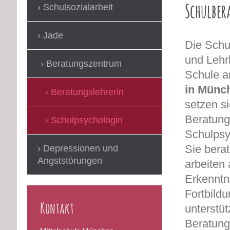
Schulbe
Schulsozialarbeit
Jade
Die Schu
und Lehr
Beratungszentrum
Schule an
in Münc
Beratungslehrerin
setzen si
Beratung
Schulpsychologin
Schulps
Sie bera
Depressionen und
Angststörungen
arbeiten
Erkenntn
Fortbild
Kontakt
unterstü
Beratung