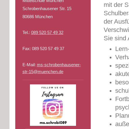
Mittelschule München
mit der S
Schrobenhausener Str. 15
Schulbera
80686 München
der Ausfü
Verschwie
Tel.:
089 520 57 49 32
Sie sind
Lern
Fax:
089 520 57 49 37
Verh
spez
E-Mail:
ms-schrobenhausener-
str-15@muenchen.de
akut
beso
schu
Fort
psyc
Plan
auße