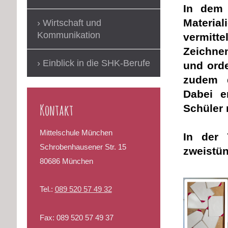
In dem 
Materia
Wirtschaft und
Kommunikation
vermitt
Zeichne
Einblick in die SHK-Berufe
und orde
zudem d
Dabei e
Kontakt
Schüler 
Mittelschule München
In der 
Schrobenhausener Str. 15
zweistün
80686 München
Tel.:
089 520 57 49 32
Fax:
089 520 57 49 37