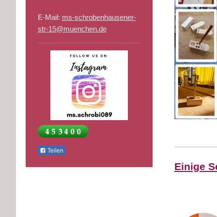
E-Mail:
ms-schrobenhausener-
str-15@muenchen.de
Teilen
Einige S