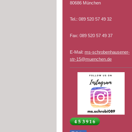
80686 München
Tel.:
089 520 57 49 32
Fax:
089 520 57 49 37
E-Mail:
ms-schrobenhausener-
str-15@muenchen.de